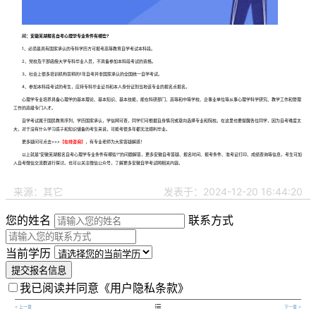
问：安徽芜湖报名自考心理学专业条件有哪些?
1、必须是具有国家承认的专科学历方可报考高等教育自学考试本科段。
2、党校及干部函授大学专科毕业人员，不具备参加本科段考试的资格。
3、社会上很多培训机构宣称的1年自考并非国家承认的全国统一自学考试。
4、参加本科段考试的考生，应持专科毕业证书和本人身份证到当地该专业的报名点报名。
心理学专业培养具备心理学的基本理论、基本知识、基本技能，能在科研部门、高等和中等学校、企事业单位等从事心理学科学研究、教学工作和管理
工作的高级专门人才。
自学考试属于国民教育序列，学历国家承认，学信网可查，同学们可根据自身情况或意向选择专业和院校。在这里也要提醒各位同学，因为自考难度太
大，对于没有什么学习底子和知识储备的考生来说，可能考很多年都无法顺利毕业。
更多疑问可点击>>>
【
在线咨询
】
，有专业老师为大家答疑解惑！
以上就是“
安徽芜湖报名自考心理学专业条件有哪些
?”的问题解答，更多安徽自考答疑、报名时间、报考条件、准考证打印、成绩查询等信息，考生可加
入自考微信交流群进行探讨。也可以关注微信公众号，了解更多安徽自学考试网相关内容。
来源：其它
发表于：2024-12-20 16:44:20
您的姓名
联系方式
当前学历
提交报名信息
我已阅读并同意
《用户隐私条款》

< 上一章
下一章 >