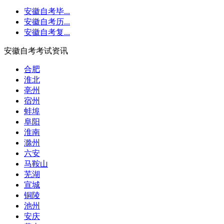
安徽自考毕...
安徽自考历...
安徽自考复...
安徽自考考试资讯
合肥
淮北
亳州
宿州
蚌埠
阜阳
淮南
滁州
六安
马鞍山
芜湖
宣城
铜陵
池州
安庆