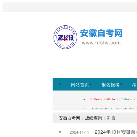
欢迎来到安徽自考网！
为考生提
www.ahzsks.cn为准。
免费领取课程
网站首页
报名报考
考
小程序
|
安徽自考报名
安徽自考
自考查询：
|
|
合肥自考
淮北自考
各区自考：
安徽自考网
>
成绩查询
>
列表
·
2024年10月安
2024-11-11