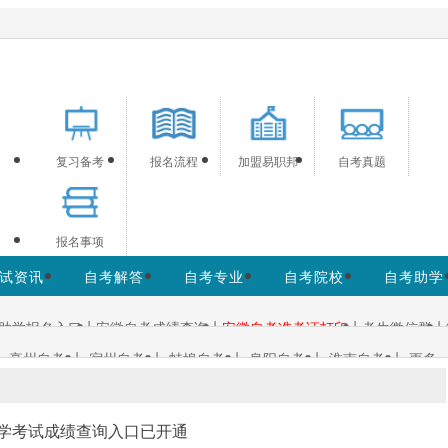
供安徽自考信息服务，网站信息供学习交流使用，非政府官方网
复习备考
报名流程
加盟易职邦
自考真题
报名事项
试资讯
自考解答
自考专业
自考院校
自考助学
|
|
|
|
助学报名入口
安徽自考成绩查询
安徽自考准考证打印
考生微信群
|
|
|
|
|
亳州自考
宿州自考
蚌埠自考
阜阳自考
淮南自考
更多+
徽自学考试成绩查询入口已开通