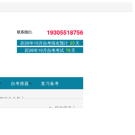
站，官方信息以安徽教育考试院
19305518756
联系我们:
距26年10月自考报名预计
23
天
免费课程
距26年10月自考考试
76
天
领取课程
自考搜题
复习备考
|
微信公众号
|
报名报考
考生服务：
|
考试安排