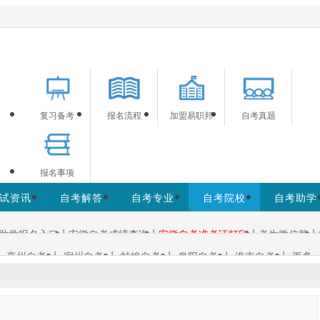
供安徽自考信息服务，网站信息供学习交流使用，非政府官方网
复习备考
报名流程
加盟易职邦
自考真题
报名事项
试资讯
自考解答
自考专业
自考院校
自考助学
|
|
|
|
助学报名入口
安徽自考成绩查询
安徽自考准考证打印
考生微信群
|
|
|
|
|
亳州自考
宿州自考
蚌埠自考
阜阳自考
淮南自考
更多+