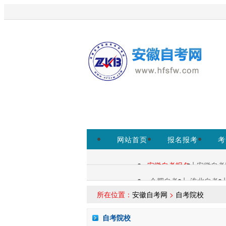
欢迎来到安徽自考网！
为考生提
www.ahzsks.cn为准。
免费领取课程
网站首页
报名报考
考
小程序
|
安徽自考报名
安徽自考
自考查询：
|
|
合肥自考
淮北自考
各区自考：
所在位置：
安徽自考网
>
自考院校
自考院校