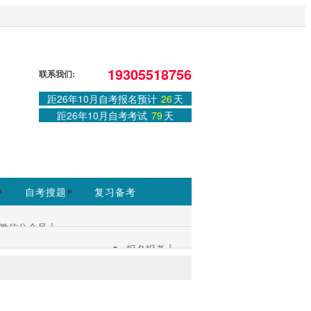
站，官方信息以安徽教育考试院
19305518756
联系我们:
距26年10月自考报名预计
26
天
免费课程
距26年10月自考考试
79
天
领取课程
自考搜题
复习备考
|
微信公众号
|
报名报考
考生服务：
|
考试安排