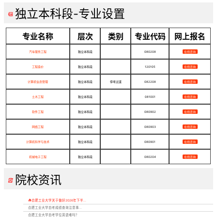
独立本科段-专业设置

专业名称
层次
类别
专业代码
网上报名
汽车服务工程
独立本科段
080208
在线咨询
工程造价
独立本科段
120105
在线咨询
计算机信息管理
独立本科段
停考过渡
082208
在线咨询
土木工程
独立本科段
081001
在线咨询
软件工程
独立本科段
080902
在线咨询
网络工程
独立本科段
080903
在线咨询
计算机科学与技术
独立本科段
080901
在线咨询
机械电子工程
独立本科段
080204
在线咨询
院校资讯


合肥工业大学关于做好2026年下半...
合肥工业大学自考成绩查询注意事...
合肥工业大学自考学位英语难吗？