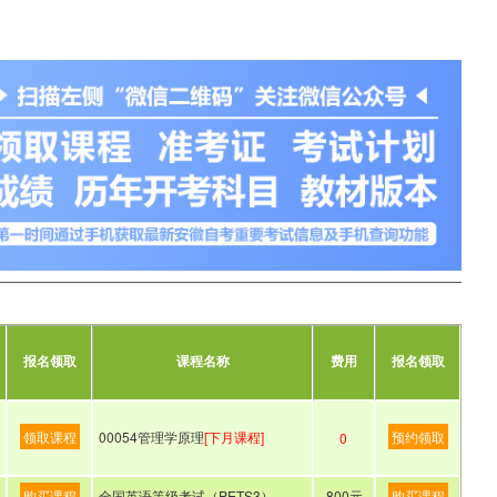
报名领取
课程名称
费用
报名领取
领取课程
00054管理学原理
[下月课程]
预约领取
0
购买课程
全国英语等级考试（PETS3）
800元
购买课程