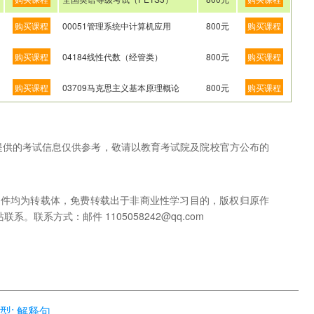
购买课程
00051管理系统中计算机应用
800元
购买课程
购买课程
04184线性代数（经管类）
800元
购买课程
购买课程
03709马克思主义基本原理概论
800元
购买课程
网提供的考试信息仅供参考，敬请以教育考试院及院校官方公布的
稿件均为转载体，免费转载出于非商业性学习目的，版权归原作
联系方式：邮件 1105058242@qq.com
: 解释句