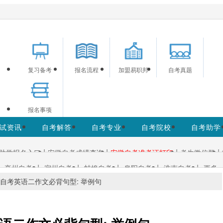
供安徽自考信息服务，网站信息供学习交流使用，非政府官方网
复习备考
报名流程
加盟易职邦
自考真题
报名事项
试资讯
自考解答
自考专业
自考院校
自考助学
|
|
|
|
助学报名入口
安徽自考成绩查询
安徽自考准考证打印
考生微信群
|
|
|
|
|
亳州自考
宿州自考
蚌埠自考
阜阳自考
淮南自考
更多+
自考英语二作文必背句型: 举例句