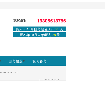
站，官方信息以安徽教育考试院
19305518756
联系我们:
距26年10月自考报名预计
25
天
距26年10月自考考试
78
天
免费课程
领取课程
自考搜题
复习备考
|
微信公众号
|
报名报考
考生服务：
|
考试安排