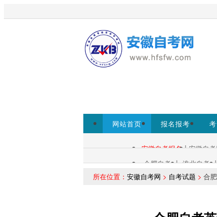
欢迎来到安徽自考网！
为考生提
www.ahzsks.cn为准。
免费领取课程
网站首页
报名报考
考
小程序
|
安徽自考报名
安徽自考
自考查询：
|
|
合肥自考
淮北自考
各区自考：
所在位置：
安徽自考网
>
自考试题
>
合肥