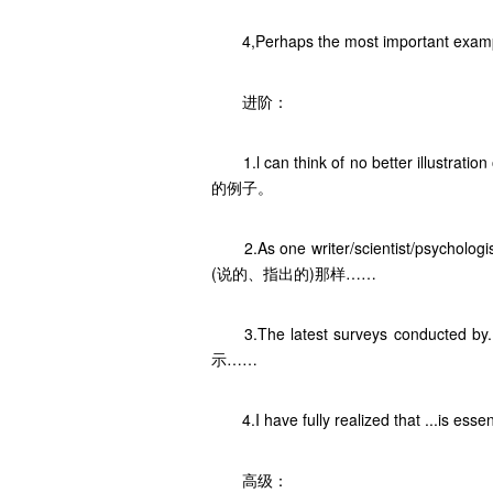
4,Perhaps the most important 
进阶：
1.l can think of no better illust
的例子。
2.As one writer/scientist/psyc
(说的、指出的)那样……
3.The latest surveys conducted b
示……
4.I have fully realized that ..
高级：