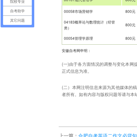
院校专业
00058市场营销学
800元
自考助学
其它问题
04183概率论与数理统计（经管
800元
类）
00054管理学原理
800元
安徽自考网申明：
(一)由于各方面情况的调整与变化本
正式信息为准。
(二）本网注明信息来源为其他媒体的
者所有。如有内容与版权问题等请与本站联系。
上一篇：
合肥自考英语二作文必背句型