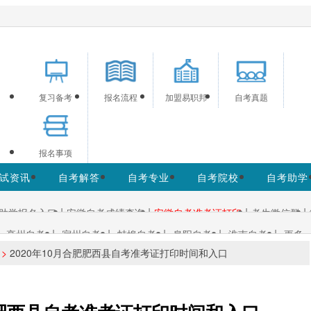
供安徽自考信息服务，网站信息供学习交流使用，非政府官方网
复习备考
报名流程
加盟易职邦
自考真题
报名事项
试资讯
自考解答
自考专业
自考院校
自考助学
|
|
|
|
助学报名入口
安徽自考成绩查询
安徽自考准考证打印
考生微信群
|
|
|
|
|
亳州自考
宿州自考
蚌埠自考
阜阳自考
淮南自考
更多+
>
2020年10月合肥肥西县自考准考证打印时间和入口