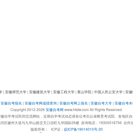
学
|
安徽师范大学
|
安徽建筑大学
|
安徽工程大学
|
黄山学院
|
中国人民公安大学
|
安徽
|
安徽自考报名
|
安徽自考网成绩查询
|
安徽自考网上报名
|
安徽自考大专
|
安徽自考本
Copyright 2012-2026
安徽自考网
www.hfsfw.com All Rights Reserved.
安徽自学考试民间交流网站，近期自学考试动态请各位考生以省教育考试院、各地区自
徽州大道与九华山路交叉口信旺九华国际26楼 咨询电话：19305518756 合作洽谈：
版权所有：
ICP证：
皖ICP备19014010号-20