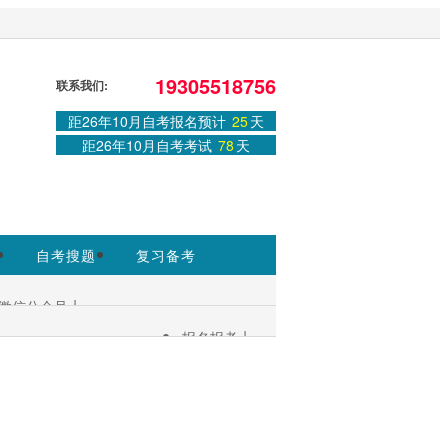
站，官方信息以安徽教育考试院
19305518756
联系我们:
距26年10月自考报名预计
25
天
距26年10月自考考试
78
天
免费课程
领取课程
自考搜题
复习备考
|
微信公众号
|
报名报考
考生服务：
|
考试安排