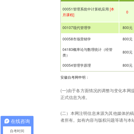
00051管理系统中计算机应用
[本
0
月课程]
00107现代管理学
800元
00058市场营销学
800元
04183概率论与数理统计（经管
800元
类）
00054管理学原理
800元
安徽自考网申明：
(一)由于各方面情况的调整与变化本
正式信息为准。
(二）本网注明信息来源为其他媒体的
者所有。如有内容与版权问题等请与本站联系。
在线咨询
自考时间