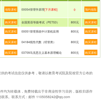
领取课程
00054管理学原理
[下月课程]
预约领取
0
购买课程
全国英语等级考试（PETS3）
800元
购买课程
购买课程
00051管理系统中计算机应用
800元
购买课程
购买课程
04184线性代数（经管类）
800元
购买课程
购买课程
03709马克思主义基本原理概论
800元
购买课程
网提供的考试信息仅供参考，敬请以教育考试院及院校官方公布的
稿件均为转载体，免费转载出于非商业性学习目的，版权归原作
联系方式：邮件 1105058242@qq.com