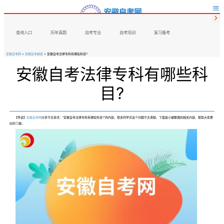


查询入口
历年真题
自考专业
自考培训
复习备考
安徽自考网
>
安徽自考解答
> 安徽自考法律专科有哪些科目?
安徽自考法律专科有哪些科
目?
【导读】
安徽自考网
分享今日资讯：“
安徽自考法律专科有哪些科目
?”的内容，很多同学对这个问题不太清楚，下面是小编整理的相关内容，帮助大家更
好的了解。