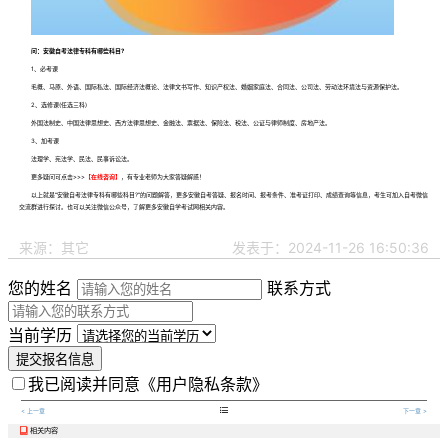
问：安徽自考法律专科有哪些科目?
1、必考课
毛概、马原、外语、国际私法、国际经济法概论、法律文书写作、知识产权法、婚姻家庭法、合同法、公司法、劳动法环境法与资源保护法。
2、选修课(任选三科)
外国法制史、中国法律思想史、西方法律思想史、金融法、票据法、保险法、税法、公证与律师制度、房地产法。
3、加考课
法理学、宪法学、民法、民事诉讼法。
更多疑问可点击>>>
【
在线咨询
】
，有专业老师为大家答疑解惑！
以上就是“
安徽自考法律专科有哪些科目
?”的问题解答，更多安徽自考答疑、报名时间、报考条件、准考证打印、成绩查询等信息，考生可加入自考微信
交流群进行探讨。也可以关注微信公众号，了解更多安徽自学考试网相关内容。
来源：其它
发表于：2024-11-26 16:50:36
您的姓名
联系方式
当前学历
提交报名信息
我已阅读并同意
《用户隐私条款》

< 上一章
下一章 >
相关内容
