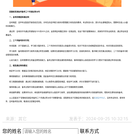
安徽省芜湖自考备考三个月通过率大吗
一、自考的难度和通过率：
自考难度：自学考试因其开放性和灵活性，对考生的自学能力和时间管理能力有较高的要求。考试科目众多，部分专业课难度较大，需要考生投入大量
时间和精力。
通过率：自考的平均通过率通常在10%到30%之间，这表明自考确实具有一定挑战性。但这个数字是整体统计，具体到不同专业和科目，通过率会有显
著差异。
二、三个月备考的可行性：
时间因素：对于基础扎实、学习能力强的考生，三个月的时间可能足以准备部分科目。但对于科目众多或难度较高的专业，时间可能会显得紧张。
学习效率：备考期间的学习效率对通过率至关重要。如果考生能够制定合理的学习计划，高效利用时间，集中精力攻克重点和难点，三个月的备考可能
会取得良好效果。
心态与毅力：自考需要考生具备自律性和毅力。备考过程中可能会遇到各种挑战，保持积极的心态和良好的学习习惯对于提高通过率非常关键。
三、提高通过率的建议：
制定学习计划：根据自己的情况和考试科目，制定详细的学习计划，确保每个科目都得到充分复习。
重视基础知识：自考重视基础知识的掌握，因此备考时应注重基础知识的复习和巩固。
练习真题和模拟题：通过练习真题和模拟题，可以熟悉考试题型和难度，检验学习成果，并针对薄弱环节进行复习。
保持积极心态：备考过程中可能会遇到挫折，但保持积极的心态和信心对于克服困难至关重要。
参加辅导课程：如果条件允许，参加助学班或辅导班可以提高学习效率，这些课程通常提供系统的教学计划和辅导资料，帮助考生更有效地备考。
以上就是关于“安徽省芜湖自考备考三个月通过率大吗?”的整理内容。获取更多关于安徽自考的相关资讯，如
芜湖自学考试
、自考考试时间、报考条
件、自考备考知识等，敬请关注安徽自考网。
来源：其它
发表于：2024-09-25 10:32:15
您的姓名
联系方式